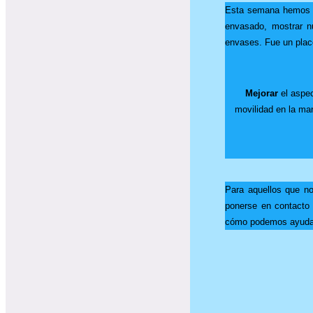
Esta semana hemos es
envasado, mostrar n
envases. Fue un plac
Mejorar
el aspec
movilidad en la ma
Para aquellos que no
ponerse en contacto
cómo podemos ayudarl