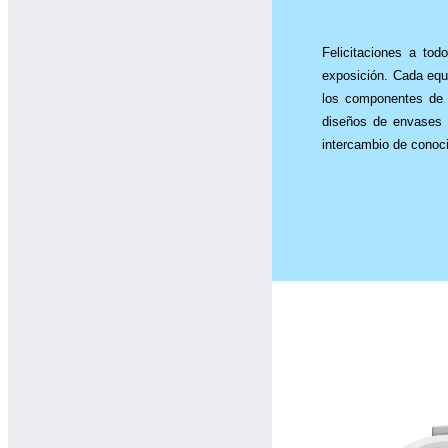
Felicitaciones a tod
exposición. Cada eq
los componentes de 
diseños de envases 
intercambio de conoc