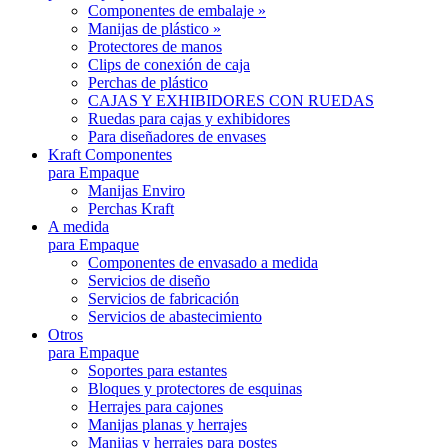
Componentes de embalaje »
Manijas de plástico »
Protectores de manos
Clips de conexión de caja
Perchas de plástico
CAJAS Y EXHIBIDORES CON RUEDAS
Ruedas para cajas y exhibidores
Para diseñadores de envases
Kraft Componentes
para Empaque
Manijas Enviro
Perchas Kraft
A medida
para Empaque
Componentes de envasado a medida
Servicios de diseño
Servicios de fabricación
Servicios de abastecimiento
Otros
para Empaque
Soportes para estantes
Bloques y protectores de esquinas
Herrajes para cajones
Manijas planas y herrajes
Manijas y herrajes para postes