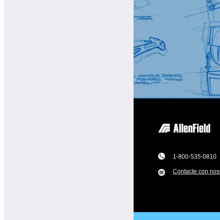
1-800-535-0810
Contacte con nos