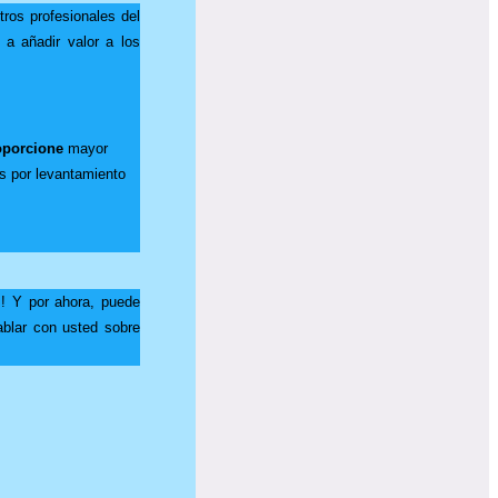
ros profesionales del
a añadir valor a los
oporcione
mayor
s por levantamiento
z! Y por ahora, puede
blar con usted sobre