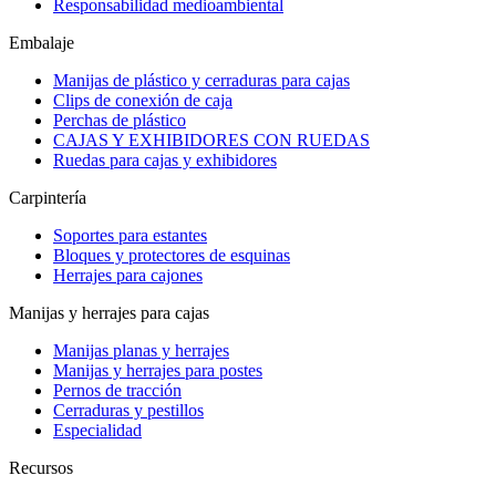
Responsabilidad medioambiental
Embalaje
Manijas de plástico y cerraduras para cajas
Clips de conexión de caja
Perchas de plástico
CAJAS Y EXHIBIDORES CON RUEDAS
Ruedas para cajas y exhibidores
Carpintería
Soportes para estantes
Bloques y protectores de esquinas
Herrajes para cajones
Manijas y herrajes para cajas
Manijas planas y herrajes
Manijas y herrajes para postes
Pernos de tracción
Cerraduras y pestillos
Especialidad
Recursos