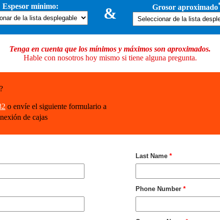
Espesor mínimo:
Grosor aproximado
&
Tenga en cuenta que los mínimos y máximos son aproximados.
Hable con nosotros hoy mismo si tiene alguna pregunta.
?
82
o envíe el siguiente formulario a
onexión de cajas