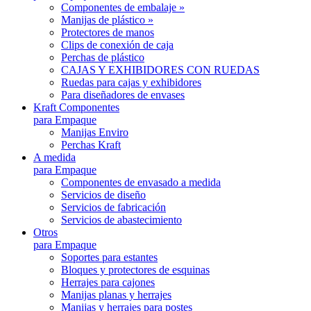
Componentes de embalaje »
Manijas de plástico »
Protectores de manos
Clips de conexión de caja
Perchas de plástico
CAJAS Y EXHIBIDORES CON RUEDAS
Ruedas para cajas y exhibidores
Para diseñadores de envases
Kraft Componentes
para Empaque
Manijas Enviro
Perchas Kraft
A medida
para Empaque
Componentes de envasado a medida
Servicios de diseño
Servicios de fabricación
Servicios de abastecimiento
Otros
para Empaque
Soportes para estantes
Bloques y protectores de esquinas
Herrajes para cajones
Manijas planas y herrajes
Manijas y herrajes para postes