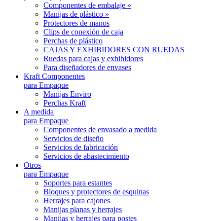
Componentes de embalaje »
Manijas de plástico »
Protectores de manos
Clips de conexión de caja
Perchas de plástico
CAJAS Y EXHIBIDORES CON RUEDAS
Ruedas para cajas y exhibidores
Para diseñadores de envases
Kraft Componentes
para Empaque
Manijas Enviro
Perchas Kraft
A medida
para Empaque
Componentes de envasado a medida
Servicios de diseño
Servicios de fabricación
Servicios de abastecimiento
Otros
para Empaque
Soportes para estantes
Bloques y protectores de esquinas
Herrajes para cajones
Manijas planas y herrajes
Manijas y herrajes para postes