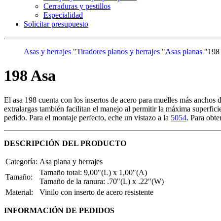
Cerraduras y pestillos
Especialidad
Solicitar presupuesto
Asas y herrajes
"
Tiradores planos y herrajes
"
Asas planas
"
198
198 Asa
El asa 198 cuenta con los insertos de acero para muelles más anchos d
extralargas también facilitan el manejo al permitir la máxima superfic
pedido. Para el montaje perfecto, eche un vistazo a la
5054
. Para obte
DESCRIPCIÓN DEL PRODUCTO
Categoría:
Asa plana y herrajes
Tamaño total: 9,00"(L) x 1,00"(A)
Tamaño:
Tamaño de la ranura: .70"(L) x .22"(W)
Material:
Vinilo con inserto de acero resistente
INFORMACIÓN DE PEDIDOS