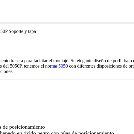
50P Soporte y tapa
to trasera para facilitar el montaje. Su elegante diseño de perfil bajo 
s del 5050P, tenemos el
norma 5050
con diferentes disposiciones de orif
aciones.
s de posicionamiento
hapado en óxido negro con púas de posicionamiento