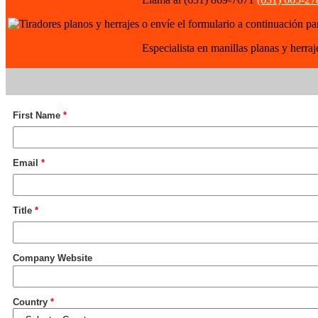
o envíe el formulario a continuación pa
Especialista en manillas planas y herraj