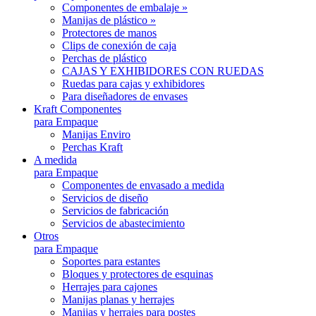
Componentes de embalaje »
Manijas de plástico »
Protectores de manos
Clips de conexión de caja
Perchas de plástico
CAJAS Y EXHIBIDORES CON RUEDAS
Ruedas para cajas y exhibidores
Para diseñadores de envases
Kraft Componentes
para Empaque
Manijas Enviro
Perchas Kraft
A medida
para Empaque
Componentes de envasado a medida
Servicios de diseño
Servicios de fabricación
Servicios de abastecimiento
Otros
para Empaque
Soportes para estantes
Bloques y protectores de esquinas
Herrajes para cajones
Manijas planas y herrajes
Manijas y herrajes para postes