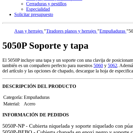
Cerraduras y pestillos
Especialidad
Solicitar presupuesto
Asas y herrajes
"
Tiradores planos y herrajes
"
Empuñaduras
"
50
5050P Soporte y tapa
El 5050P incluye una tapa y un soporte con una clavija de posicionamien
también es un compañero perfecto para nuestros
5060
y
5062
. Ademá
del artículo y las opciones de chapado, descargue la hoja de especific
DESCRIPCIÓN DEL PRODUCTO
Categoría:
Empuñaduras
Material:
Acero
INFORMACIÓN DE PEDIDOS
5050P-NP - Cubierta niquelada y soporte niquelado con púa
5050P-BEBO - Cubierta chapada en epoxi negro y soporte c