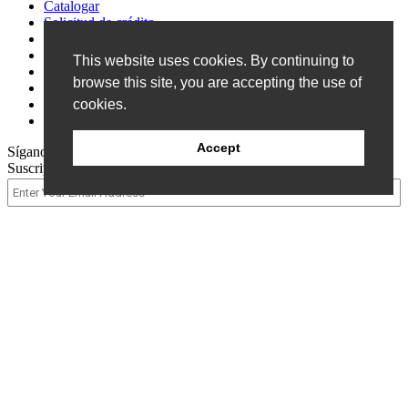
Catalogar
Solicitud de crédito
Encuesta de clientes
Eventos
This website uses cookies. By continuing to
Preguntas frecuentes
browse this site, you are accepting the use of
Patentes
cookies.
Política de privacidad
Condiciones de venta
Accept
Síganos
Suscripción al boletín informativo
© 2026 Allen Field Company Inc. |
Mapa del sitio
Solicitar presupuesto
Embalaje
para Empaque