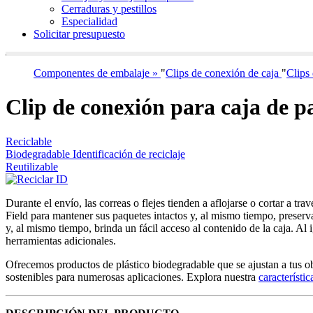
Cerraduras y pestillos
Especialidad
Solicitar presupuesto
Componentes de embalaje »
"
Clips de conexión de caja
"
Clips 
Clip de conexión para caja de 
Reciclable
Biodegradable Identificación de reciclaje
Reutilizable
Durante el envío, las correas o flejes tienden a aflojarse o cortar a t
Field para mantener sus paquetes intactos y, al mismo tiempo, preserv
y, al mismo tiempo, brinda un fácil acceso al contenido de la caja. A
herramientas adicionales.
Ofrecemos productos de plástico biodegradable que se ajustan a tus ob
sostenibles para numerosas aplicaciones. Explora nuestra
característic