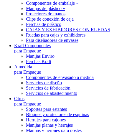
Componentes de embalaje »
Manijas de plástico »
Protectores de manos
Clips de conexión de caja
Perchas de plástico
CAJAS Y EXHIBIDORES CON RUEDAS
Ruedas para cajas y exhibidores
Para diseñadores de envases
Kraft Componentes
para Empaque
Manijas Enviro
Perchas Kraft
A medida
para Empaque
Componentes de envasado a medida
Servicios de diseño
Servicios de fabricación
Servicios de abastecimiento
Otros
para Empaque
Soportes para estantes
Bloques y protectores de esquinas
Herrajes para cajones
Manijas planas y herrajes
Manijas y herrajes para postes