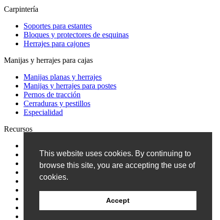
Carpintería
Soportes para estantes
Bloques y protectores de esquinas
Herrajes para cajones
Manijas y herrajes para cajas
Manijas planas y herrajes
Manijas y herrajes para postes
Pernos de tracción
Cerraduras y pestillos
Especialidad
Recursos
Blog
This website uses cookies. By continuing to
Catalogar
Solicitud de crédito
browse this site, you are accepting the use of
Encuesta de clientes
cookies.
Eventos
Preguntas frecuentes
Patentes
Accept
Política de privacidad
Condiciones de venta