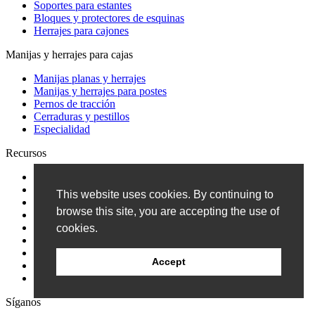
Soportes para estantes
Bloques y protectores de esquinas
Herrajes para cajones
Manijas y herrajes para cajas
Manijas planas y herrajes
Manijas y herrajes para postes
Pernos de tracción
Cerraduras y pestillos
Especialidad
Recursos
Blog
Catalogar
This website uses cookies. By continuing to
Solicitud de crédito
browse this site, you are accepting the use of
Encuesta de clientes
Eventos
cookies.
Preguntas frecuentes
Patentes
Accept
Política de privacidad
Condiciones de venta
Síganos
Suscripción al boletín informativo