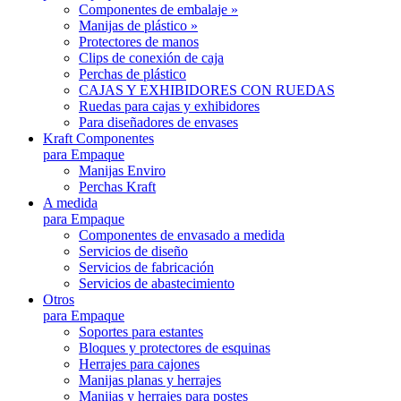
Componentes de embalaje »
Manijas de plástico »
Protectores de manos
Clips de conexión de caja
Perchas de plástico
CAJAS Y EXHIBIDORES CON RUEDAS
Ruedas para cajas y exhibidores
Para diseñadores de envases
Kraft Componentes
para Empaque
Manijas Enviro
Perchas Kraft
A medida
para Empaque
Componentes de envasado a medida
Servicios de diseño
Servicios de fabricación
Servicios de abastecimiento
Otros
para Empaque
Soportes para estantes
Bloques y protectores de esquinas
Herrajes para cajones
Manijas planas y herrajes
Manijas y herrajes para postes