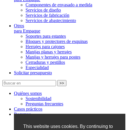
Componentes de envasado a medida
Servicios de diseño
Servicios de fabricación
Servicios de abastecimiento
Otros
para Empaque
Soportes para estantes
Bloques y protectores de esquinas
Herrajes para cajones
Manijas planas y herrajes
Manijas y herrajes para postes
Cerraduras y pestillos
Especialidad
Solicitar presupuesto
>>
Quiénes somos
Sostenibilidad
Preguntas frecuentes
Casos prácticos
Recursos
Blog
Integración con ArtiosCAD
This website uses cookies. By continuing to
Guía de selección de pinzas de conexión de cajas