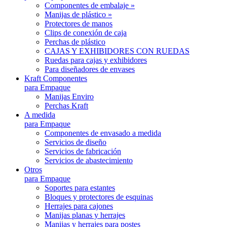
Componentes de embalaje »
Manijas de plástico »
Protectores de manos
Clips de conexión de caja
Perchas de plástico
CAJAS Y EXHIBIDORES CON RUEDAS
Ruedas para cajas y exhibidores
Para diseñadores de envases
Kraft Componentes
para Empaque
Manijas Enviro
Perchas Kraft
A medida
para Empaque
Componentes de envasado a medida
Servicios de diseño
Servicios de fabricación
Servicios de abastecimiento
Otros
para Empaque
Soportes para estantes
Bloques y protectores de esquinas
Herrajes para cajones
Manijas planas y herrajes
Manijas y herrajes para postes